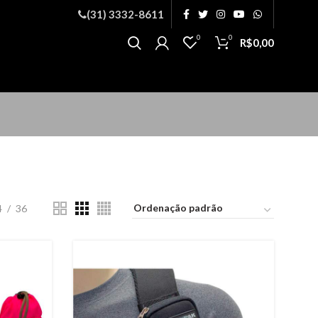
(31) 3332-8611
0
0
R$
0,00
4
36