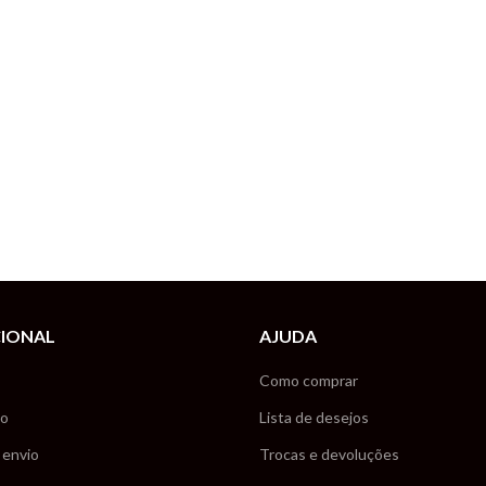
CIONAL
AJUDA
Como comprar
co
Lista de desejos
 envio
Trocas e devoluções