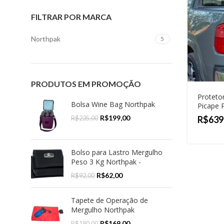
FILTRAR POR MARCA
Northpak
5
PRODUTOS EM PROMOÇÃO
Proteto
Bolsa Wine Bag Northpak
Picape 
R$
199,00
R$
R$
235,00
Bolso para Lastro Mergulho
Peso 3 Kg Northpak -
R$
62,00
R$
92,00
Tapete de Operação de
Mergulho Northpak
R$
169,00
R$
180,00