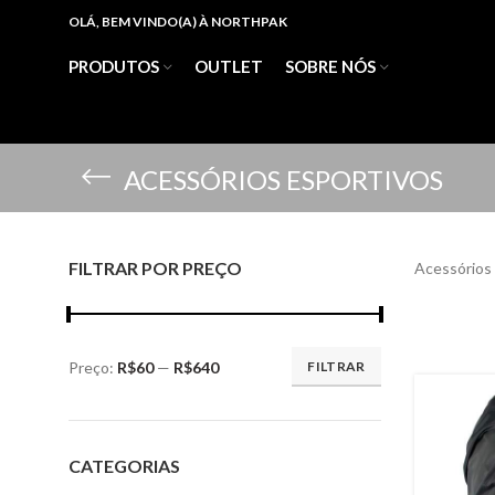
OLÁ, BEM VINDO(A) À NORTHPAK
PRODUTOS
OUTLET
SOBRE NÓS
ACESSÓRIOS ESPORTIVOS
FILTRAR POR PREÇO
Acessórios 
Preço:
R$60
—
R$640
FILTRAR
Preço
Preço
mínimo
máximo
CATEGORIAS