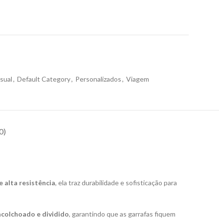
sual
,
Default Category
,
Personalizados
,
Viagem
0)
e alta resistência
, ela traz durabilidade e sofisticação para
acolchoado e dividido
, garantindo que as garrafas fiquem