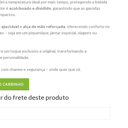
m a temperatura ideal por mais tempo, protegendo a bebida
rior é
acolchoado e dividido
, garantindo que as garrafas
impactos.
 ajustável
e
alça de mão reforçada
, oferecendo conforto no
s – seja em um piquenique, jantar especial, viagens ou
e um toque exclusivo e original, transformando a
e personalidade.
 com charme e segurança – onde quer que vá.
O CARRINHO
or do frete deste produto