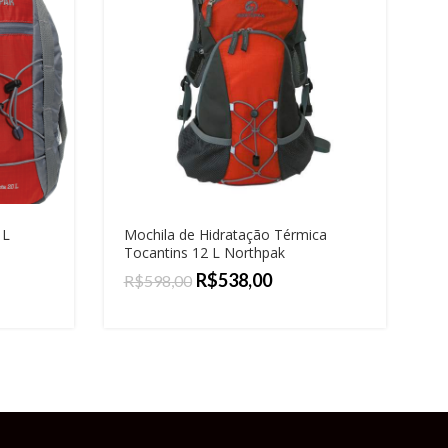
 L
Mochila de Hidratação Térmica
M
Tocantins 12 L Northpak
N
R$
538,00
R
R$
598,00