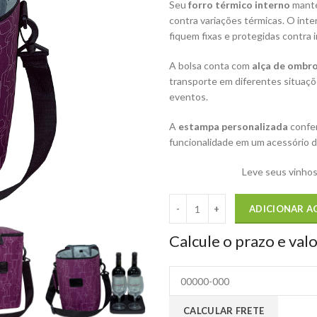
Seu
forro térmico interno
manté
contra variações térmicas. O inte
fiquem fixas e protegidas contra 
A bolsa conta com
alça de ombro
transporte em diferentes situaçõe
eventos.
A
estampa personalizada
confer
funcionalidade em um acessório d
Leve seus vinhos
ADICIONAR A
Calcule o prazo e val