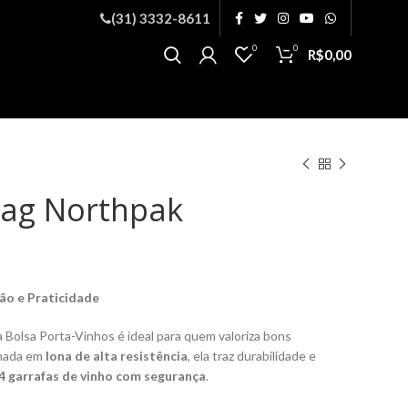
(31) 3332-8611
0
0
R$
0,00
Bag Northpak
ção e Praticidade
 a Bolsa Porta-Vinhos é ideal para quem valoriza bons
onada em
lona de alta resistência
, ela traz durabilidade e
4 garrafas de vinho com segurança
.