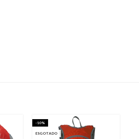
-10%
ES
ESGOTADO