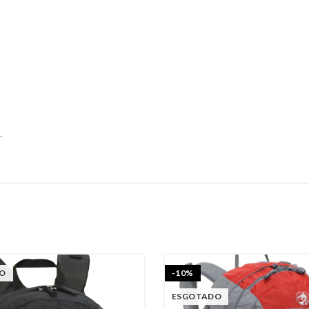
.
O
-10%
ESGOTADO