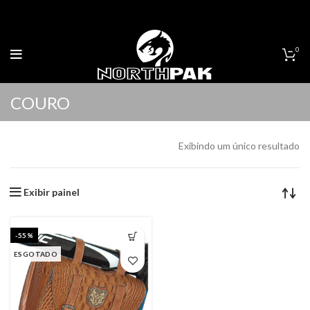
0
COURO
Exibindo um único resultado
Exibir painel
-55%
ESGOTADO