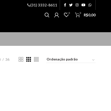
(31) 3332-8611
0
0
R$
0,00
4
36