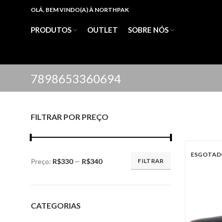
OLÁ, BEM VINDO(A) À NORTHPAK
PRODUTOS
OUTLET
SOBRE NÓS
7898653360694
FILTRAR POR PREÇO
ESGOTAD
Preço:
R$330
—
R$340
FILTRAR
Preço
Preço
mínimo
máximo
CATEGORIAS