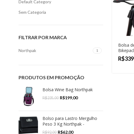
Default Category
Sem Categoria
FILTRAR POR MARCA
Bolsa de
Bikepac
Northpak
1
R$
PRODUTOS EM PROMOÇÃO
Bolsa Wine Bag Northpak
R$
199,00
R$
235,00
Bolso para Lastro Mergulho
Peso 3 Kg Northpak -
R$
62,00
R$
92,00