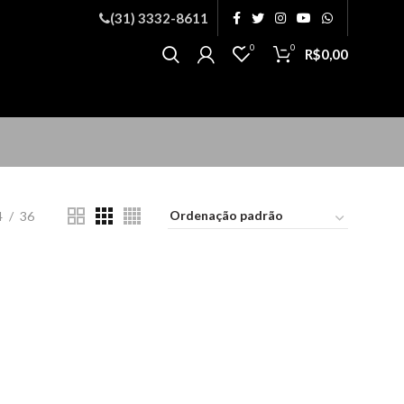
(31) 3332-8611
0
0
R$
0,00
4
36