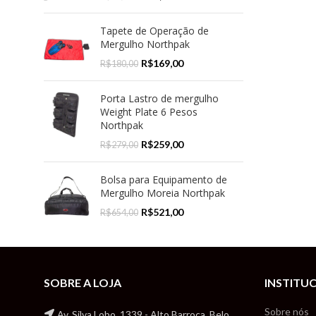
Tapete de Operação de
Mergulho Northpak
R$
169,00
R$
180,00
Porta Lastro de mergulho
Weight Plate 6 Pesos
Northpak
R$
259,00
R$
279,00
Bolsa para Equipamento de
Mergulho Moreia Northpak
R$
521,00
R$
654,00
SOBRE A LOJA
INSTITU
Sobre nós
Av. Silva Lobo, 1339 - Alto Barroca, Belo