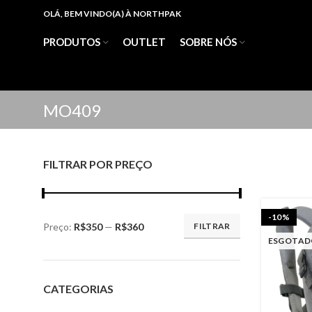
OLÁ, BEM VINDO(A) À NORTHPAK
PRODUTOS
OUTLET
SOBRE NÓS
MO409
FILTRAR POR PREÇO
-10%
Preço:
R$350
—
R$360
FILTRAR
Preço
Preço
ESGOTAD
mínimo
máximo
CATEGORIAS