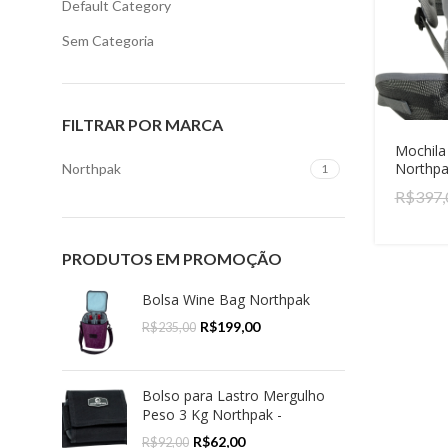
Default Category
Sem Categoria
FILTRAR POR MARCA
Mochila
Northpa
Northpak
1
R$
397,
PRODUTOS EM PROMOÇÃO
Bolsa Wine Bag Northpak
R$
199,00
R$
235,00
Bolso para Lastro Mergulho
Peso 3 Kg Northpak -
R$
62,00
R$
92,00