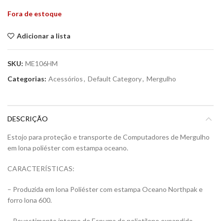
Fora de estoque
Adicionar a lista
SKU:
ME106HM
Categorias:
Acessórios
,
Default Category
,
Mergulho
DESCRIÇÃO
Estojo para proteção e transporte de Computadores de Mergulho
em lona poliéster com estampa oceano.
CARACTERÍSTICAS:
– Produzida em lona Poliéster com estampa Oceano Northpak e
forro lona 600.
– Revestimento interno de Espuma de polietileno expandido.