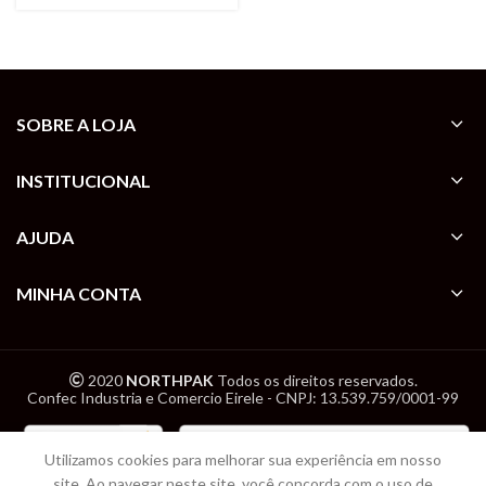
SOBRE A LOJA
INSTITUCIONAL
AJUDA
MINHA CONTA
2020
NORTHPAK
Todos os direitos reservados.
Confec Industria e Comercio Eirele - CNPJ: 13.539.759/0001-99
Utilizamos cookies para melhorar sua experiência em nosso
site. Ao navegar neste site, você concorda com o uso de