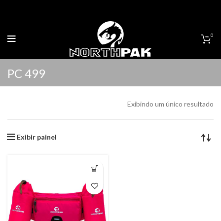
0
PC 499
Exibindo um único resultado
Exibir painel