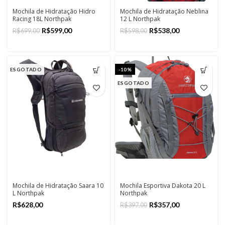
Mochila de Hidratação Hidro
Mochila de Hidratação Neblina
Racing 18L Northpak
12 L Northpak
R$
599,00
R$
538,00
R$
699,00
R$
598,00
ESGOTADO
-10%
ESGOTADO
Mochila de Hidratação Saara 10
Mochila Esportiva Dakota 20 L
L Northpak
Northpak
R$
R$
357,00
R$
397,00