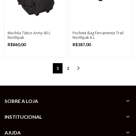
Mochila Tático Army 40 L
Pochete Bag Ferramenta Trail
Northpak
Northpak 8 L
R$
R$
1
2
SOBRE A LOJA
INSTITUCIONAL
AJUDA