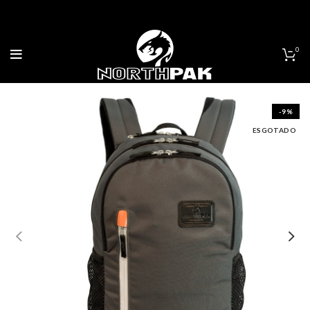
0
-9%
ESGOTADO