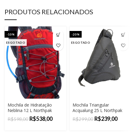
PRODUTOS RELACIONADOS
-10%
-20%
ESGOTADO
ESGOTADO
Mochila de Hidratação
Mochila Triangular
Neblina 12 L Northpak
Acqualung 25 L Northpak
R$
538,00
R$
239,00
R$
598,00
R$
299,00